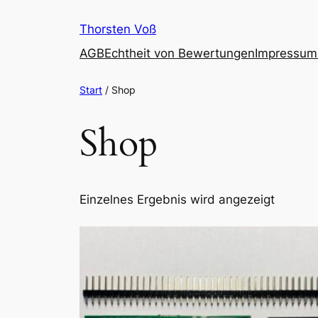
Zum
Thorsten Voß
Inhalt
springen
AGB
Echtheit von Bewertungen
Impressum
Start
/ Shop
Shop
Einzelnes Ergebnis wird angezeigt