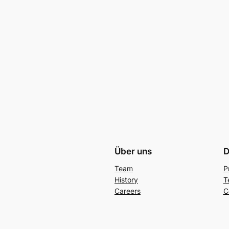
Über uns
D
Team
P
History
T
Careers
C